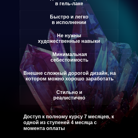
в гель-лаке
Быстро и легко
в исполнении
Не нужны
художественные навыки
Минимальная
себестоимость
Внешне сложный дорогой дизайн, на
котором можно хорошо заработать
Стильно и
реалистично
Доступ к полному курсу 7 месяцев, к
одной из ступеней 4 месяца с
момента оплаты